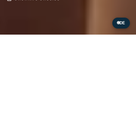
🌐
DE
Wir freuen uns sehr, Ihnen mitteilen zu können,
dass
Kate Winslet sich für das Filtersystem von
Origin Aqua
für ihren eigenen Luxuspool
entschieden hat
– und sich damit einer
wachsenden Zahl anspruchsvoller Hausbesitzer
anschließt, die
das Allerbeste
in Sachen
Wasserqualität, Wellness und Schwimmerlebnis
wünschen.
Das ist mehr als nur Promi-Hype – es ist ein klares