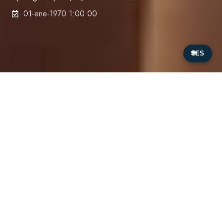
01-ene-1970 1:00:00
🌐
ES
Nos complace anunciar que
Kate Winslet ha
elegido el sistema de filtración de Origin Aqua
para su propia piscina de lujo, sumándose así a un
número cada vez mayor de propietarios exigentes
que buscan
lo mejor
en calidad del agua, bienestar
y experiencia de baño.
Esto es más que una simple moda entre las
celebridades: es una clara señal de hacia dónde se