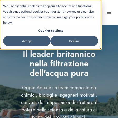
We use essential cookies to keep our site secure and functional.
We also use optional cookies to understand how you use our site
and improve your experience. You can manage your preferences
below.
Cookies settings
Chi siamo
Accept
Decline
Il leader britannico
nella filtrazione
dell'acqua pura
Origin Aqua è un team composto da
chimici, biologi e ingegneri motivati,
convinti dell'importanza di sfruttare il
potere della scienza e della natura al
posto dei prodotti chimici.