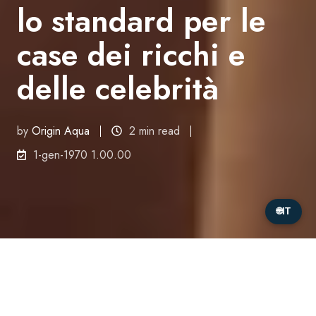
lo standard per le
case dei ricchi e
delle celebrità
by
Origin Aqua
2 min read
1-gen-1970 1.00.00
🌐
IT
I clienti di fascia alta non vogliono più «solo una
piscina». Vogliono un'
esperienza
di benessere
.