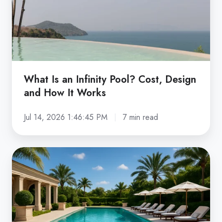
Cost,
Design
and
How
It
Works
What Is an Infinity Pool? Cost, Design
and How It Works
Jul 14, 2026 1:46:45 PM
7 min read
How
Much
Does
a
Swimming