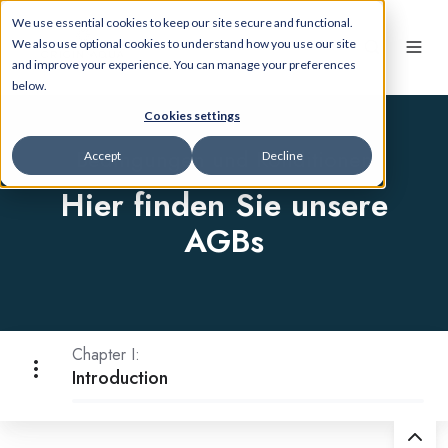
We use essential cookies to keep our site secure and functional.
We also use optional cookies to understand how you use our site
and improve your experience. You can manage your preferences
below.
Cookies settings
Bedingungen und Konditionen
Accept
Decline
Hier finden Sie unsere
AGBs
Chapter I:
Introduction