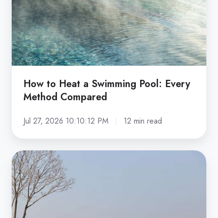
Pool:
Every
Method
Compared
How to Heat a Swimming Pool: Every
Method Compared
Jul 27, 2026 10:10:12 PM
12 min read
What
Is
an
Infinity
Pool?