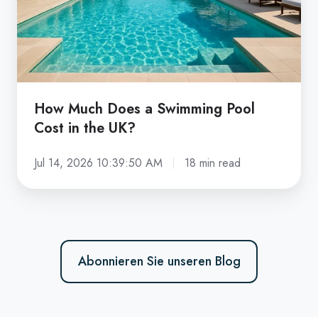
Pool
Cost
in
the
UK?
How Much Does a Swimming Pool
Cost in the UK?
Jul 14, 2026 10:39:50 AM
18 min read
Abonnieren Sie unseren Blog