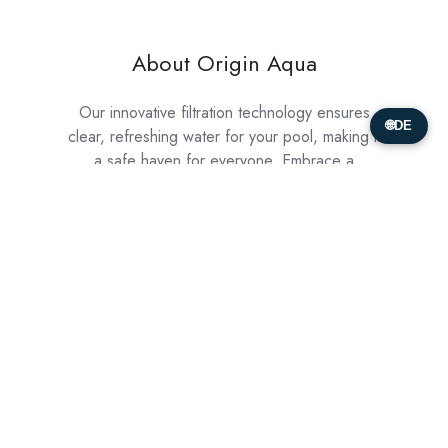
About Origin Aqua
Our innovative filtration technology ensures
🌐
DE
clear, refreshing water for your pool, making it
a safe haven for everyone. Embrace a
healthier lifestyle while enjoying the benefits of
our eco-friendly solution.
Unsere Projekte ansehen
Lösungen
Ressourcen
Wassertechnologie
News / Veranstaltungen