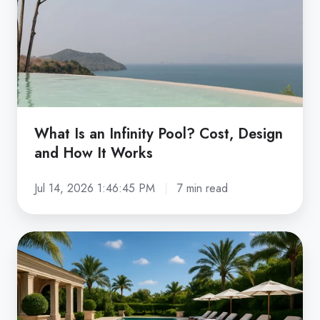
Pool?
Cost,
Design
and
How
It
Works
What Is an Infinity Pool? Cost, Design
and How It Works
Jul 14, 2026 1:46:45 PM
7 min read
How
Much
Does
a