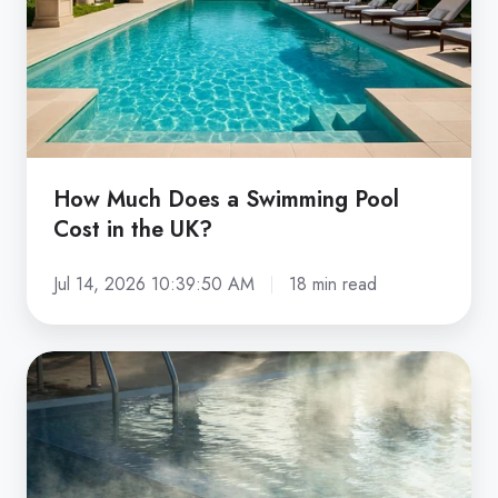
Swimming
Pool
Cost
in
the
UK?
How Much Does a Swimming Pool
Cost in the UK?
Jul 14, 2026 10:39:50 AM
18 min read
How
to
Heat
a
Swimming