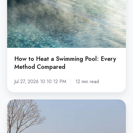
Swimming
Pool:
Every
Method
Compared
How to Heat a Swimming Pool: Every
Method Compared
Jul 27, 2026 10:10:12 PM
12 min read
What
Is
an
Infinity