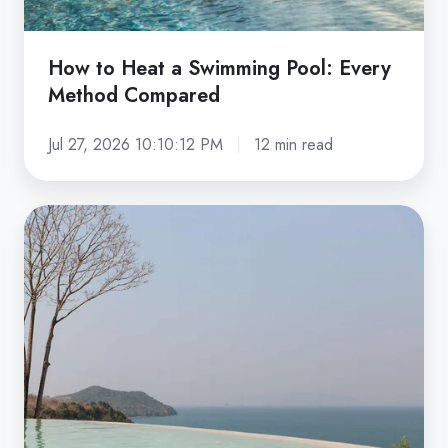
Compared
How to Heat a Swimming Pool: Every
Method Compared
Jul 27, 2026 10:10:12 PM
12 min read
What
Is
an
Infinity
Pool?
Cost,
Design
and
How