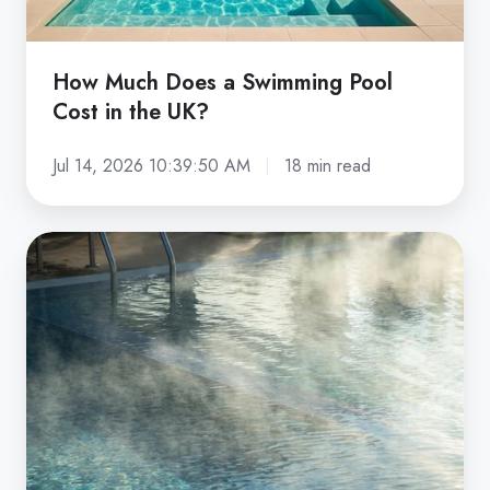
the
UK?
How Much Does a Swimming Pool
Cost in the UK?
Jul 14, 2026 10:39:50 AM
18 min read
How
to
Heat
a
Swimming
Pool:
Every
Method