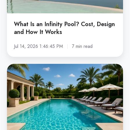
How
It
Works
What Is an Infinity Pool? Cost, Design
and How It Works
Jul 14, 2026 1:46:45 PM
7 min read
How
Much
Does
a
Swimming
Pool
Cost
in