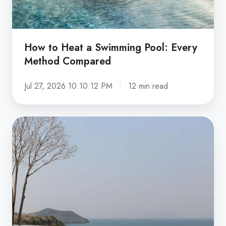
Method
Compared
How to Heat a Swimming Pool: Every
Method Compared
Jul 27, 2026 10:10:12 PM
12 min read
What
Is
an
Infinity
Pool?
Cost,
Design
and