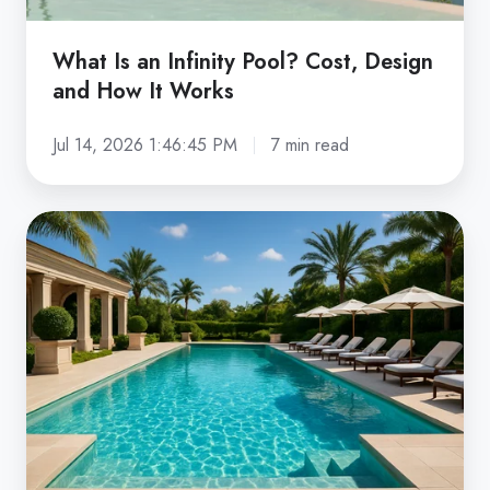
It
Works
What Is an Infinity Pool? Cost, Design
and How It Works
Jul 14, 2026 1:46:45 PM
7 min read
How
Much
Does
a
Swimming
Pool
Cost
in
the