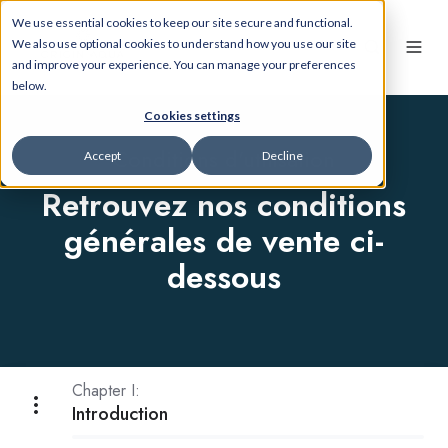
We use essential cookies to keep our site secure and functional.
We also use optional cookies to understand how you use our site
and improve your experience. You can manage your preferences
below.
Cookies settings
Conditions d'utilisation
Accept
Decline
Retrouvez nos conditions
générales de vente ci-
dessous
Chapter I:
Introduction