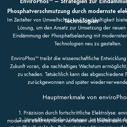
EnviroPhos™ – Strategien zur Eindämmu
Phosphatverschmutzung durch modernste elek
Im Zeitalter von Umweltschutz und Nachhaltigkeit biet
Technologien
Lösung, um den Ansatz zur Umsetzung der neuen R
Eindämmung der Phosphatbelastung mit modernsten 
Technologien neu zu gestalten.
EnviroPhos™ treibt die wissenschaftliche Entwicklung
Zukunft voran, die nachhaltiges Wachstum ermöglich
zu schaden. Tatsächlich kann das abgeschiedene 
zurückgewonnen und später wiederverwende
Hauptmerkmale von enviroPh
1. Präzision durch fortschrittliche Elektrolyse: en
2. Umweltfreundliche Lösungen: Im Mittelpunkt d
modernste elektrolytische Verfahren und bietet damit e