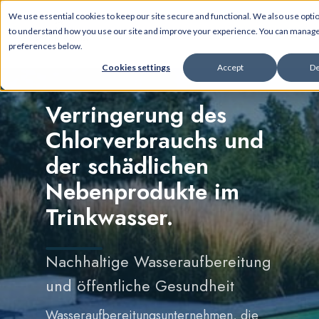
We use essential cookies to keep our site secure and functional. We also use opti
to understand how you use our site and improve your experience. You can manag
preferences below.
Cookies settings
Accept
De
Verringerung des
Chlorverbrauchs und
der schädlichen
Nebenprodukte im
Trinkwasser.
Nachhaltige Wasseraufbereitung
und öffentliche Gesundheit
Wasseraufbereitungsunternehmen, die