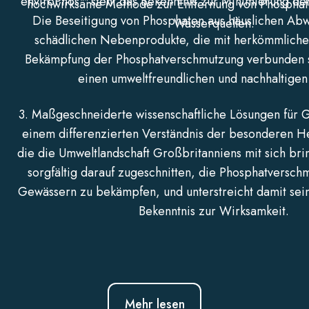
enviroPhos™ steht das Bekenntnis zur Minimierung de
hochwirksame Methode zur Entfernung von Phosphat
Die Beseitigung von Phosphaten aus häuslichen Ab
Wasserquellen.
schädlichen Nebenprodukte, die mit herkömmlich
Bekämpfung der Phosphatverschmutzung verbunden si
einen umweltfreundlichen und nachhaltigen
3. Maßgeschneiderte wissenschaftliche Lösungen für G
einem differenzierten Verständnis der besonderen H
die die Umweltlandschaft Großbritanniens mit sich brin
sorgfältig darauf zugeschnitten, die Phosphatverschm
Gewässern zu bekämpfen, und unterstreicht damit sein
Bekenntnis zur Wirksamkeit.
Mehr lesen