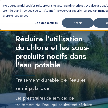
We use essential cookies to keep our site secure and functional. We also use opti
to understand how you use our site and improve your experience. You can manag
preferences below.
Cookies settings
Accept
De
Réduire l'utilisation
du chlore et les sous-
produits nocifs dans
l'eau potable.
Traitement durable de l'eau et
santé publique
Les prestataires de services de
traitement de l'eau qui souhaitent réduire