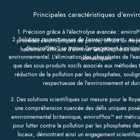
Principales caractéristiques d'envi
1. Précision grâce à l'électrolyse avancée : enviroP
2. Solutions respectueuses de l'environnement : au c
procédés électrolytiques de pointe, offrant un moy
d'enviroPhos™ se trouve l'engagement à minimi
hautement efficace d'éliminer les phosphates des
environnemental. L'élimination des phosphates de l'ea
domestiques.
que des sous-produits nocifs associés aux méthodes t
réduction de la pollution par les phosphates, soul
respectueuse de l'environnement et dur
3. Des solutions scientifiques sur mesure pour le Roy
une compréhension nuancée des défis uniques posé
environnemental britannique, enviroPhos™ est métic
pour lutter contre la pollution par les phosphates da
locaux, démontrant ainsi un engagement scientifiq