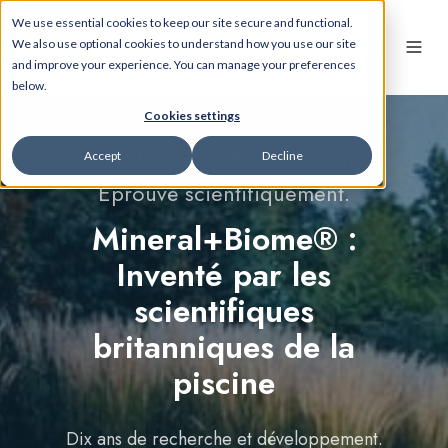
We use essential cookies to keep our site secure and functional.
We also use optional cookies to understand how you use our site
and improve your experience. You can manage your preferences
below.
Cookies settings
Développé au Royaume-Uni.
Accept
Decline
Éprouvé scientifiquement.
Mineral+Biome® :
Inventé par les
scientifiques
britanniques de la
piscine
Dix ans de recherche et développement.