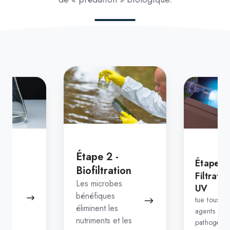
Étape
3
-
Filtration
UV
Étape 2 -
-
Étape 3 
Biofiltration
n
Filtratio
Les microbes
UV
bénéfiques
tue tous le
en
éliminent les
agents
nutriments et les
pathogène