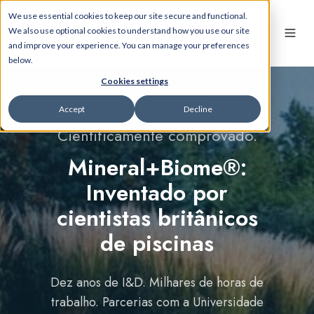
We use essential cookies to keep our site secure and functional.
We also use optional cookies to understand how you use our site
and improve your experience. You can manage your preferences
below.
Cookies settings
Desenvolvido no Reino Unido.
Accept
Decline
Cientificamente comprovado.
Mineral+Biome®:
Inventado por
cientistas britânicos
de piscinas
Dez anos de I&D. Milhares de horas de
trabalho. Parcerias com a Universidade