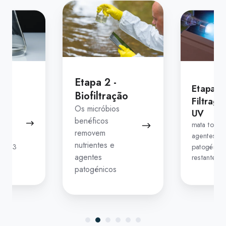
Etapa
3
-
Filtragem
UV
Etapa 2 -
-
Etapa 3 
Biofiltração
em
Filtrag
Os micróbios
UV
benéficos
mata todos
removem
 em
agentes
nutrientes e
até 3
patogénico
agentes
restantes
patogénicos