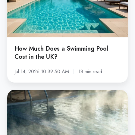
Pool
Cost
in
the
UK?
How Much Does a Swimming Pool
Cost in the UK?
Jul 14, 2026 10:39:50 AM
18 min read
How
to
Heat
a
Swimming