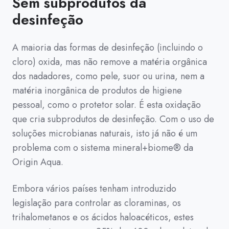
Sem subprodutos da
de dois terços da energia utilizada para produzir
e da sua utilização.
desinfeção
aço! (6,3 kWh por kg). Assim, a energia
«incorporada» numa piscina residencial pode
De acordo com a World Wildlife Federation, dois
também equivaler ao mesmo consumo de energia
A maioria das formas de desinfeção (incluindo o
terços da população mundial poderão enfrentar
de um agregado familiar no Reino Unido
escassez de água até 2025.
cloro) oxida, mas não remove a matéria orgânica
(assumindo níveis de cloro de 2 ppm durante 180
dos nadadores, como pele, suor ou urina, nem a
dias).
Ao mesmo tempo, a Universidade Griffith, em
matéria inorgânica de produtos de higiene
Brisbane, descobriu que uma piscina pública de 50
pessoal, como o protetor solar. É esta oxidação
m pode desperdiçar 1,6 milhões de litros de água
que cria subprodutos de desinfeção. Com o uso de
por ano. Partindo do princípio de que existem
soluções microbianas naturais, isto já não é um
piscinas públicas de 9 m x 25 m em todo o mundo,
isso equivale a 7 200 000 000 000 de litros de
problema com o sistema mineral+biome® da
água desperdiçados anualmente pelas piscinas
Origin Aqua.
públicas.
Embora vários países tenham introduzido
legislação para controlar as cloraminas, os
trihalometanos e os ácidos haloacéticos, estes