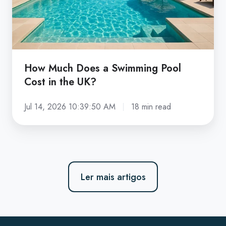
Cost
in
the
UK?
How Much Does a Swimming Pool
Cost in the UK?
Jul 14, 2026 10:39:50 AM
18 min read
Ler mais artigos