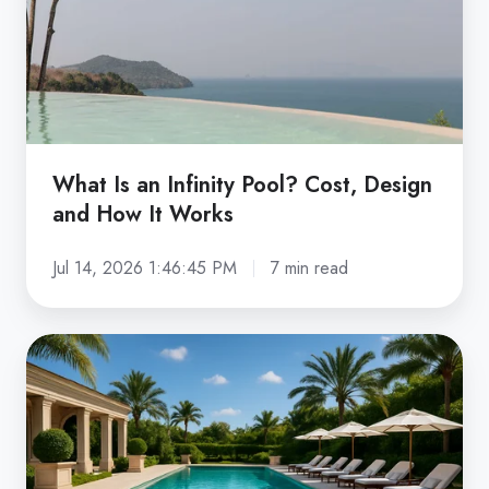
Cost,
Design
and
How
It
Works
What Is an Infinity Pool? Cost, Design
and How It Works
Jul 14, 2026 1:46:45 PM
7 min read
How
Much
Does
a
Swimming