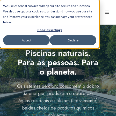
We use essential cookies to keep our site secure and functional.
We also use optional cookies to understand how you use our site
and improve your experience. You can manage your preferences
below.
Cookies settings
Bem-estar
Accept
Decline
Piscinas naturais.
Para as pessoas. Para
o planeta.
Os sistemas de cloro consomem o dobro
da energia, produzem o dobro das
águas residuais e utilizam (literalmente)
baldes cheios de produtos químicos
poluentes.