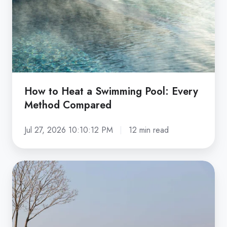
Swimming
Pool:
Every
Method
Compared
How to Heat a Swimming Pool: Every
Method Compared
Jul 27, 2026 10:10:12 PM
12 min read
What
Is
an
Infinity
Pool?