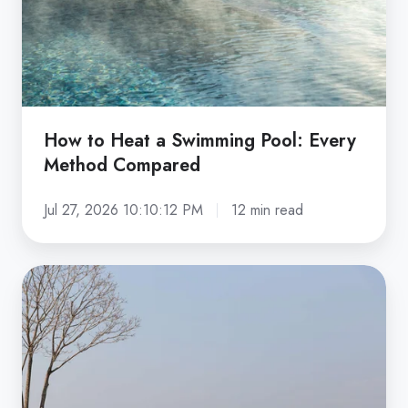
Pool:
Every
Method
Compared
How to Heat a Swimming Pool: Every
Method Compared
Jul 27, 2026 10:10:12 PM
12 min read
What
Is
an
Infinity
Pool?
Cost,