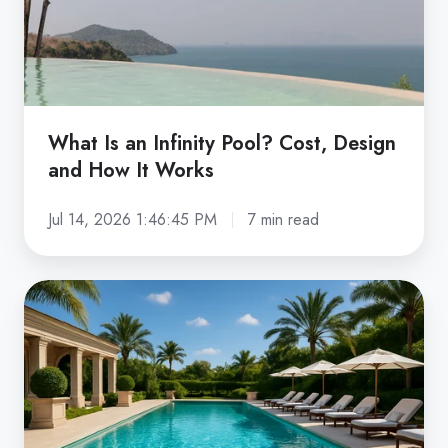
Design
and
How
It
Works
What Is an Infinity Pool? Cost, Design
and How It Works
Jul 14, 2026 1:46:45 PM
7 min read
How
Much
Does
a
Swimming
Pool