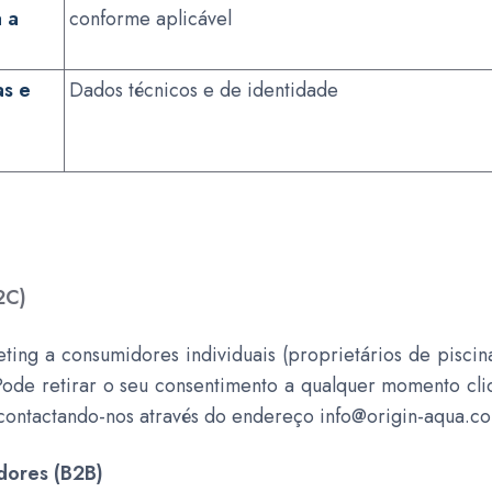
a a
conforme aplicável
as e
Dados técnicos e de identidade
2C)
ng a consumidores individuais (proprietários de piscina
 Pode retirar o seu consentimento a qualquer momento cli
 contactando-nos através do endereço
info@origin-aqua.c
adores (B2B)