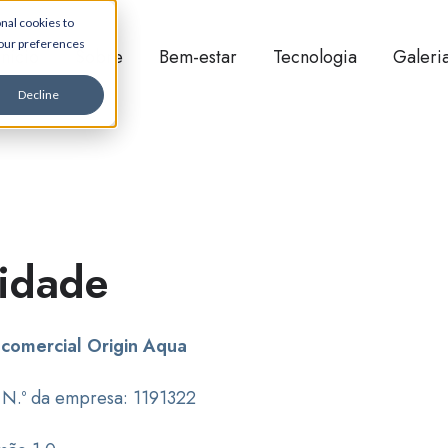
nal cookies to
your preferences
Início
Sobre
Bem-estar
Tecnologia
Galeri
Decline
cidade
 comercial Origin Aqua
| N.º da empresa: 1191322