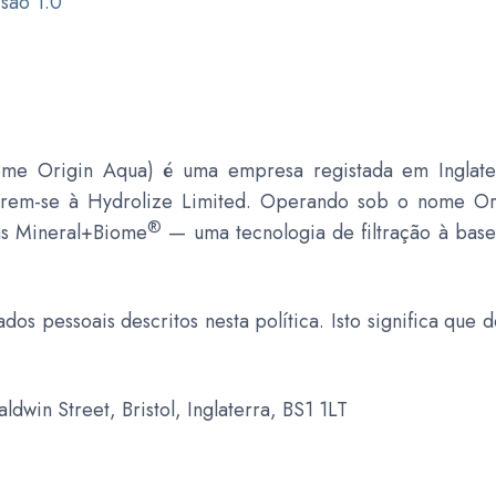
são 1.0
me Origin Aqua) é uma empresa registada em Inglater
ferem-se à Hydrolize Limited. Operando sob o nome O
®
as Mineral+Biome
— uma tecnologia de filtração à bas
os pessoais descritos nesta política. Isto significa que 
dwin Street, Bristol, Inglaterra, BS1 1LT